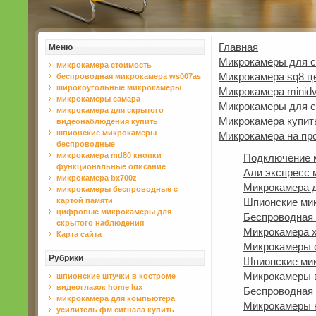
Главная
Меню
Микрокамеры для с
микрокамера стоимость
Микрокамера sq8 ц
беспроводная микрокамера ws007as
широкоугольные микрокамеры
Микрокамера minid
микрокамеры самара
Микрокамеры для с
микрокамера для скрытого
Микрокамера купит
видеонаблюдения купить
шпионские микрокамеры
Микрокамера на пр
беспроводные
микрокамера md80 кнопки
Подключение 
функциональные описание
Али экспресс
микрокамера bx700z
Микрокамера 
микрокамеры беспроводные с
картой памяти
Шпионские ми
цифровые микрокамеры для
Беспроводная 
скрытого наблюдения
Микрокамера х
Карта сайта
Микрокамеры с
Рубрики
Шпионские ми
Микрокамеры 
шпионские штучки в костроме
видеоглазок home lux
Беспроводная 
микрокамера для компьютера
Микрокамеры к
усилитель фм сигнала купить