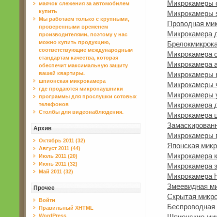
Микрокамеры с
маячок слежения за автомобилем
купить
Микрокамеры s
Мы работаем только с крупными,
Проводная мик
проверенными временем
Микрокамера д
производителями, поэтому у нас
можно купить продукцию,
Брелокмикрока
соответствующие международным
Микрокамера с
стандартам качества, которая
Микрокамера a
обеспечит максимальную защиту
вашей квартиры.
Микрокамеры 
шпионская микрокамера
Микрокамеры ч
где продаются микронаушники
Микрокамеры 
программы для прослушки сотовых
Микрокамера д
телефонов
Столбы для видеонаблюдения.
Микрокамера 
Замаскирован
Архив
Микрокамеры 
Октябрь 2011 (32)
Японская микр
Август 2011 (44)
Микрокамера к
Июль 2011 (20)
Июнь 2011 (32)
Микрокамера 
Май 2011 (32)
Микрокамера h
Змеевидная м
Прочее
Скрытая микр
Войти
Беспроводная 
Правильный XHTML
WordPress
Шпионские ми