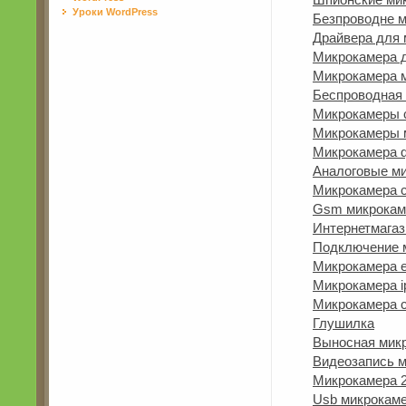
Уроки WordPress
Безпроводне 
Драйвера для 
Микрокамера д
Микрокамера 
Беспроводная 
Микрокамеры с
Микрокамеры 
Микрокамера 
Аналоговые м
Микрокамера с
Gsm микрокам
Интернетмага
Подключение 
Микрокамера 
Микрокамера ip
Микрокамера 
Глушилка
Выносная мик
Видеозапись м
Микрокамера 
Usb микрокаме