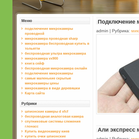
Меню
Подключение 
подключение микрокамеры
admin | Рубрика:
мик
проводной
микрокамера проводная sharp
микрокамера беспроводная купить в
тольятти
беспроводная ультра микрокамера
микрокамера vx900
книга сейф
беспроводная микрокамера онлайн
подключение микрокамеры
самые маленькие скрытые
микрокамеры цены
микрокамера в виде деревяшки
Карта сайта
Рубрики
шпионские камеры d xfcf
беспроводная аналоговая камера
спутниковые системы слежения
глонасс
Али экспресс
Купить видеокамеру киев
купить очки шпионские
admin | Рубрика:
мик