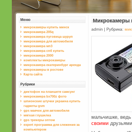
Меню
Микрокамеры 
микрокамеры купить минск
admin | Рубрика:
мик
микрокамера 205q
микрокамера пуговица шуруп
микрокамера для автомобиля
микрокамера мп3
микрокамера спб купить
микрокамера 2000
комплекты микрокамеры
микрокамера екатеринбург аренда
микрокамеры в ростове
Карта сайта
Рубрики
диктофон на планшете самсунг
микрокамера bx700z фото
шпионские штучки украина купить
гаджеты gsm
gps маячок для автомобиля
мягкая глушилка
мальчишке, ведь
gps трекеры оптом
своими
друзьям
expert программа для слежения за
компьютером