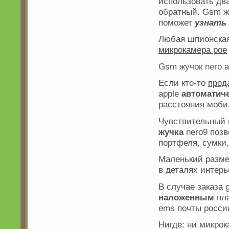
использовать дв
обратный. Gsm жу
поможет
узнать
Любая шпионска
микрокамера poe
Gsm жучок nero 
Если кто-то
прод
apple
автоматич
расстояния моби
Чувствительный
жучка
nero9 позв
портфеля, сумки
Маленький разм
в деталях интер
В случае заказа
наложенным
пл
ems почты росси
Нигде: ни микрок