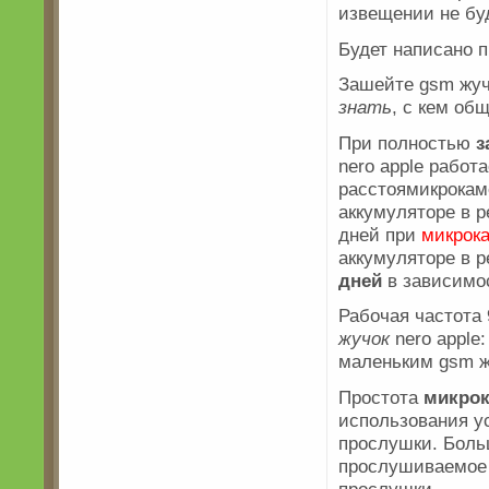
извещении не бу
Будет написано 
Зашейте gsm жуч
знать
, с кем об
При полностью
з
nero apple работа
расстоямикрока
аккумуляторе в 
дней при
микрок
аккумуляторе в р
дней
в зависимос
Рабочая частота
жучок
nero apple
маленьким gsm ж
Простота
микрок
использования у
прослушки. Боль
прослушиваемо
прослушки .