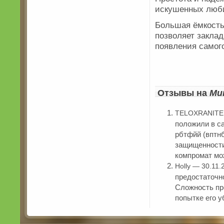
искушенных люб
Большая ёмкость
позволяет закла
появления самог
Отзывы на
Ми
TELOXRANITEL
положили в 
рбтфйй (вптнб
защищенности 
компромат мож
Holly — 30.11.
предостаточно
Сложность пр
попытке его у