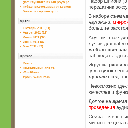
Набор шпиона (3
gsm глушилка из wifi роутера
передатчик
вокру
гибкая видеокамера эндоскоп
бинокли саратов цена
В наборе
съемна
Архив
наушники
,
микро
большие расстоя
Октябрь 2011 (51)
Август 2011 (13)
Акустическое ух
Июль 2011 (32)
Июнь 2011 (87)
лучом для набл
Май 2011 (62)
на большие рас
наблюдать однов
Прочее
Войти
Игрушка
развив
Правильный XHTML
gsm
жучок
nero 
WordPress
лучшее
средство
Уроки WordPress
Невозможно где-
качества
и функ
Долгое на
время
проведения
аудио
Сейчас очень выг
митино её цена 