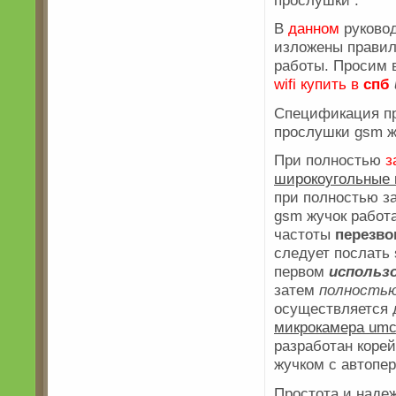
В
данном
руково
изложены правил
работы. Просим 
wifi купить в
спб
Спецификация пр
прослушки gsm жу
При полностью
з
широкоугольные
при полностью з
gsm жучок работа
частоты
перезво
следует послать 
первом
использ
затем
полность
осуществляется 
микрокамера umc
разработан коре
жучком с автопе
Простота и наде